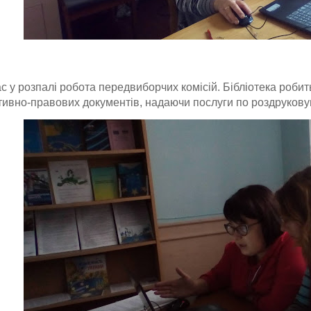
с у розпалі робота передвиборчих комісій. Бібліотека роби
ивно-правових документів, надаючи послуги по роздрукову