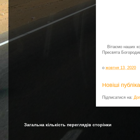
Вітаємо наших ко
Пресвята Богороди
о
жовтня 13, 2020
Новіші публіка
Підписатися на:
До
Загальна кількість переглядів сторінки