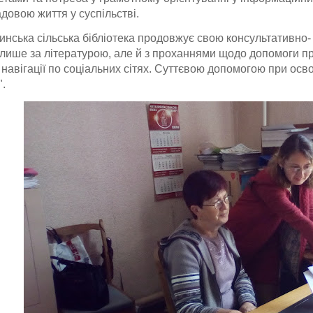
адовою життя у суспільстві.
нська сільська бібліотека продовжує свою консультативно-
лише за літературою, але й з проханнями щодо допомоги п
 навігації по соціальних сітях. Суттєвою допомогою при ос
.