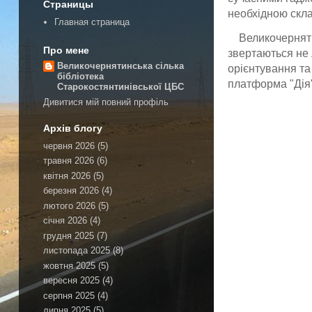
Страницы
необхідною скл
Главная страница
Великочерняти
Про мене
звертаються не 
Великочернятинська сілька
орієнтування та
бібліотека
платформа "Дія"
Старокостянтинівської ЦБС
Дивитися мій повний профіль
Архів блогу
червня 2026
(5)
травня 2026
(6)
квітня 2026
(5)
березня 2026
(4)
лютого 2026
(5)
січня 2026
(4)
грудня 2025
(7)
листопада 2025
(8)
жовтня 2025
(5)
вересня 2025
(4)
серпня 2025
(4)
липня 2025
(5)