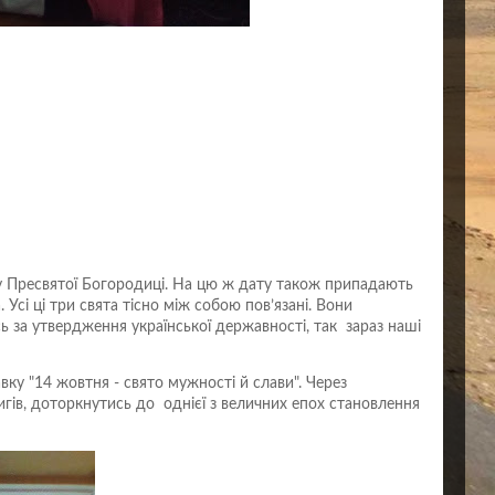
у Пресвятої Богородиці. На цю ж дату також припадають
 Усі ці три свята тісно між собою пов’язані. Вони
сь за
утвердження української державності, так зараз наші
вку "14 жовтня - свято мужності й слави". Через
гів, доторкнутись до однієї з величних епох становлення