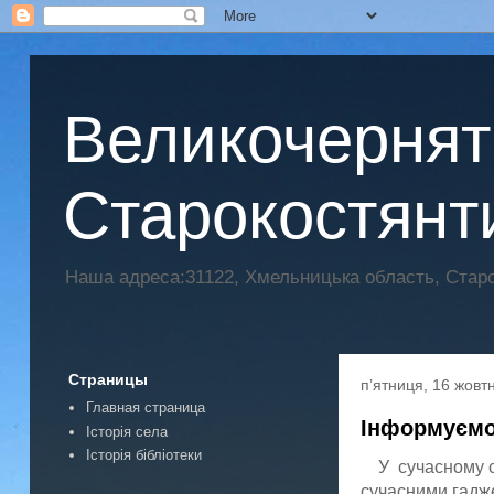
Великочерняти
Старокостянт
Наша адреса:31122, Хмельницька область, Старок
Страницы
пʼятниця, 16 жовт
Главная страница
Інформуємо
Історія села
Історія бібліотеки
У с
учасному с
сучасними гадже