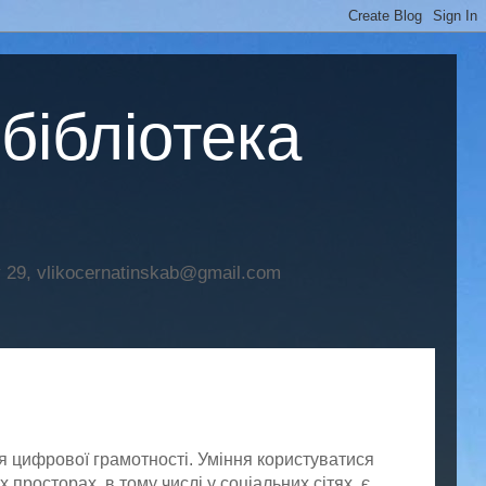
бібліотека
29, vlikocernatinskab@gmail.com
ня цифрової грамотності. Уміння користуватися
просторах, в тому числі у соціальних сітях, є