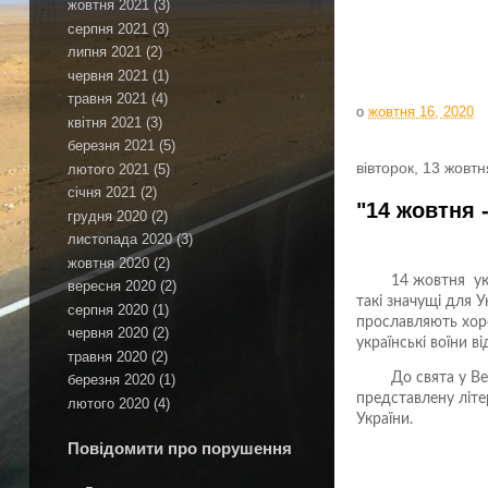
жовтня 2021
(3)
серпня 2021
(3)
липня 2021
(2)
червня 2021
(1)
травня 2021
(4)
о
жовтня 16, 2020
квітня 2021
(3)
березня 2021
(5)
вівторок, 13 жовтн
лютого 2021
(5)
січня 2021
(2)
"14 жовтня 
грудня 2020
(2)
листопада 2020
(3)
жовтня 2020
(2)
14 жовтня ук
вересня 2020
(2)
такі значущі для У
серпня 2020
(1)
прославляють хоро
червня 2020
(2)
українські воїни в
травня 2020
(2)
До свята у Ве
березня 2020
(1)
представлену літе
лютого 2020
(4)
України.
Повідомити про порушення