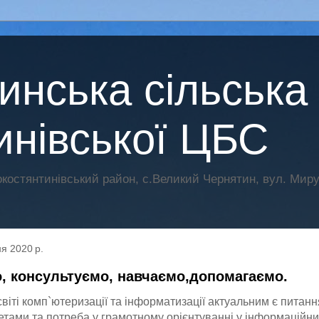
нська сільська 
инівської ЦБС
остянтинівський район, с.Великий Чернятин, вул. Миру 
ня 2020 р.
, консультуємо, навчаємо,допомагаємо.
віті комп`ютеризації та інформатизації актуальним є питан
тами та потреба у грамотному орієнтуванні у інформаційних 