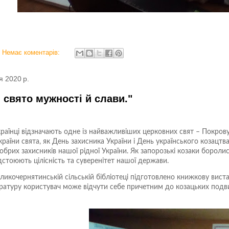
Немає коментарів:
я 2020 р.
- свято мужності й слави."
раїнці відзначають одне із найважливіших церковних свят – Покров
країни свята, як День захисника України і День українського козацтва.
брих захисників нашої рідної України. Як запорозькі козаки бороли
ідстоюють цілісність та суверенітет нашої держави.
ликочернятинській сільській бібліотеці підготовлено книжкову виста
ратуру користувач може відчути себе причетним до козацьких подви