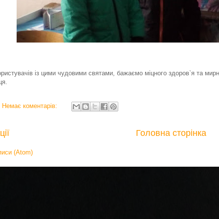
ристувачів із цими чудовими святами, бажаємо міцного здоров`я та мирн
ця.
Немає коментарів:
ції
Головна сторінка
писи (Atom)